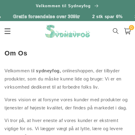
Gå til
Velkommen til Sydneyfog
indhold
Gratis forsendelse over 309kr
2 stk spar 6%
3
0
0
vare
Indkøbsk
Om Os
Velkommen til
sydneyfog,
onlineshoppen, der tilbyder
produkter, som du måske kunne lide og bruge: Vi er en
virksomhed dedikeret til at forbedre folks liv.
Vores vision er at forsyne vores kunder med produkter og
tjenester af højeste kvalitet, der findes på markedet i dag.
Vi tror på, at hver eneste af vores kunder er ekstremt
vigtige for os. Vi lægger vægt på at lytte, lære og levere