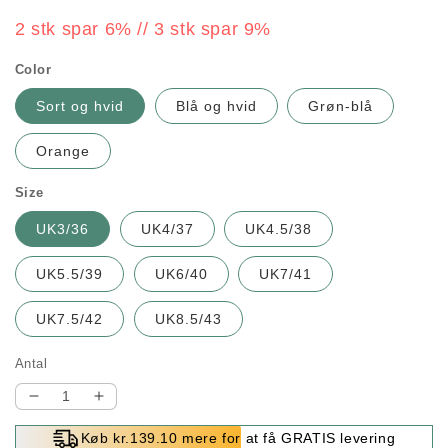
2 stk spar 6% // 3 stk spar 9%
Color
Sort og hvid
Blå og hvid
Grøn-blå
Orange
Size
UK3/36
UK4/37
UK4.5/38
UK5.5/39
UK6/40
UK7/41
UK7.5/42
UK8.5/43
Antal
Reducer
Øg
antallet
antallet
Køb kr.139.10 mere for at få GRATIS levering
for
for