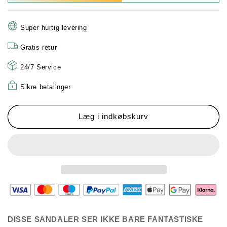
🔥
🔥
Ultrakomfortable
Ultrakomfortable
Super hurtig levering
ortopædiske
ortopædiske
sandaler
sandaler
Gratis retur
med
med
skråhæl
skråhæl
24/7 Service
til
til
kvinder
kvinder
Sikre betalinger
Læg i indkøbskurv
DISSE SANDALER SER IKKE BARE FANTASTISKE