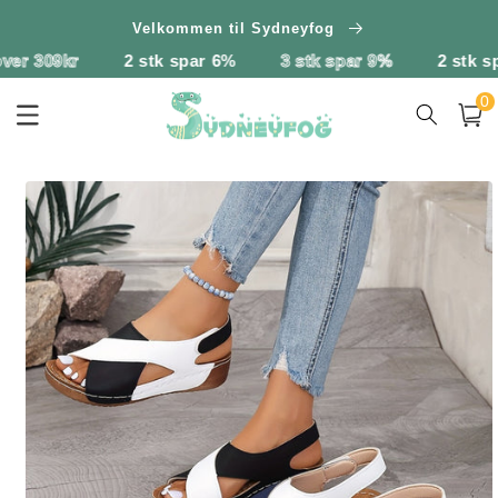
Gå til
Velkommen til Sydneyfog
indhold
2 stk spar 6%
3 stk spar 9%
2 stk spar 6%
3 
0
0
vare
Indkøbsk
å til
roduktoplysninger