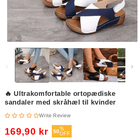
Åbn
mediet
1
i
modus
🔥 Ultrakomfortable ortopædiske
sandaler med skråhæl til kvinder
Write Review
Udsalgspris
%
169,90 kr
50
OFF